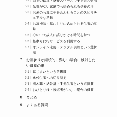
自宅の仏壇・供養スペースで手を合わせる
仏壇がない家庭でも始められる供養の形
お墓の写真に手を合わせることのスピリチ
ュアルな意味
お墓掃除・草むしりに込められる供養の意
味
心の中で故人に語りかける時間を持つ
墓参り代行サービスを利用する
オンライン法要・デジタル供養という選択
肢
お墓参りが継続的に難しい場合に検討した
い供養の形
墓じまいという選択肢
永代供養への切り替え
樹木葬・納骨堂・手元供養という選択肢
おひとり様・後継者がいない場合の供養
まとめ
よくある質問