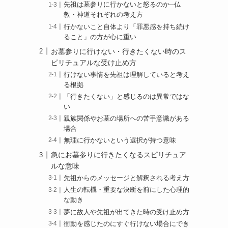
先祖は墓参りに行かないと怒るのか─仏
教・神道それぞれの考え方
行かないこと自体より「罪悪感を持ち続け
ること」の方が心に重い
お墓参りに行けない・行きたくない時のス
ピリチュアルな受け止め方
行けない事情を先祖は理解していると考え
る根拠
「行きたくない」と感じるのは異常ではな
い
親族関係やお墓の場所への苦手意識がある
場合
無理に行かないという選択が持つ意味
急にお墓参りに行きたくなるスピリチュア
ルな意味
先祖からのメッセージと解釈される考え方
人生の転機・重要な決断を前にした心理的
な動き
夢に故人や先祖が出てきた時の受け止め方
衝動を感じたのにすぐ行けない場合にでき