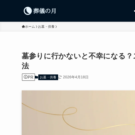
ホーム
お墓・供養
墓参りに行かないと不幸になる？
法
PR
2026年4月18日
お墓・供養