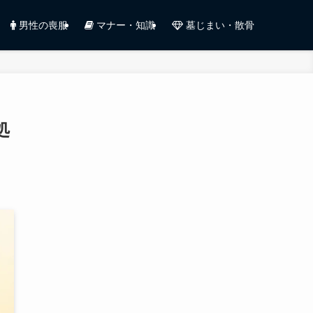
男性の喪服
マナー・知識
墓じまい・散骨
処