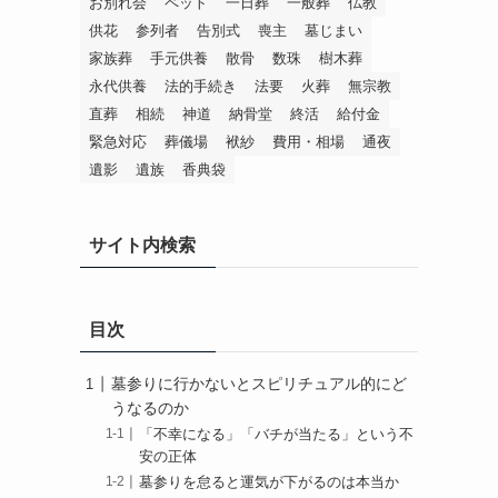
お別れ会
ペット
一日葬
一般葬
仏教
供花
参列者
告別式
喪主
墓じまい
家族葬
手元供養
散骨
数珠
樹木葬
永代供養
法的手続き
法要
火葬
無宗教
直葬
相続
神道
納骨堂
終活
給付金
緊急対応
葬儀場
袱紗
費用・相場
通夜
遺影
遺族
香典袋
サイト内検索
目次
墓参りに行かないとスピリチュアル的にど
うなるのか
「不幸になる」「バチが当たる」という不
安の正体
墓参りを怠ると運気が下がるのは本当か