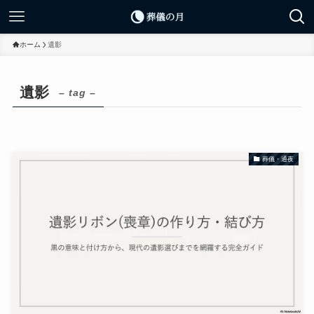
ホーム
遺影
遺影
– tag –
葬儀・通夜