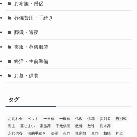
お布施・僧侶
葬儀費用・手続き
葬儀・通夜
喪服・葬儀服装
終活・生前準備
お墓・供養
タグ
お別れ会
ペット
一日葬
一般葬
仏教
供花
参列者
告別式
喪主
墓じまい
家族葬
手元供養
散骨
数珠
樹木葬
永代供養
法的手続き
法要
火葬
無宗教
直葬
相続
神道